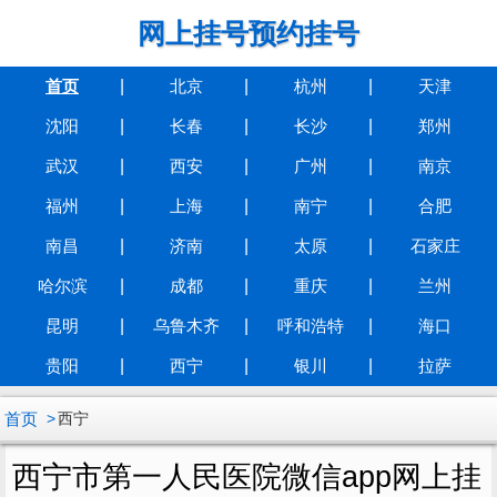
网上挂号预约挂号
首页
北京
杭州
天津
沈阳
长春
长沙
郑州
武汉
西安
广州
南京
福州
上海
南宁
合肥
南昌
济南
太原
石家庄
哈尔滨
成都
重庆
兰州
昆明
乌鲁木齐
呼和浩特
海口
贵阳
西宁
银川
拉萨
首页
西宁
西宁市第一人民医院微信app网上挂