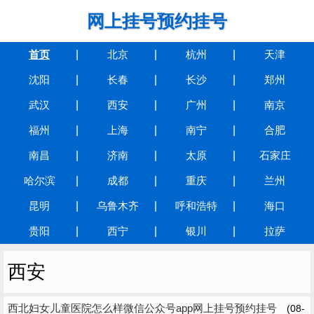
网上挂号预约挂号
首页
北京
杭州
天津
沈阳
长春
长沙
郑州
武汉
西安
广州
南京
福州
上海
南宁
合肥
南昌
济南
太原
石家庄
哈尔滨
成都
重庆
兰州
昆明
乌鲁木齐
呼和浩特
海口
贵阳
西宁
银川
拉萨
西安
西北妇女儿童医院怎么样微信公众号app网上挂号预约挂号
(08-